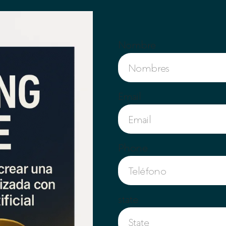
Nombre
Email
Phone
state