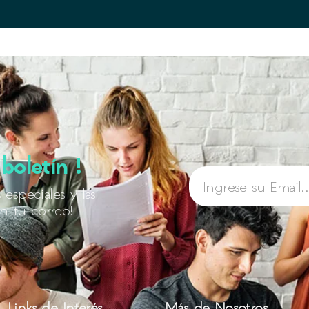
boletín !
 especiales y las
n tu correo!
Links de Interés
Más de Nosotros