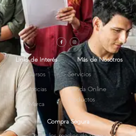
Links de Interés
Más de Nosotros
Cursos
Servicios
Noticias
Tienda Online
Productos
Marca
Compra Segura
Todos los medios de pago.