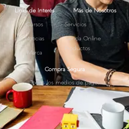
Links de Interés
Más de Nosotros
Cursos
Servicios
Noticias
Tienda Online
Productos
Marca
Compra Segura
Todos los medios de pago.