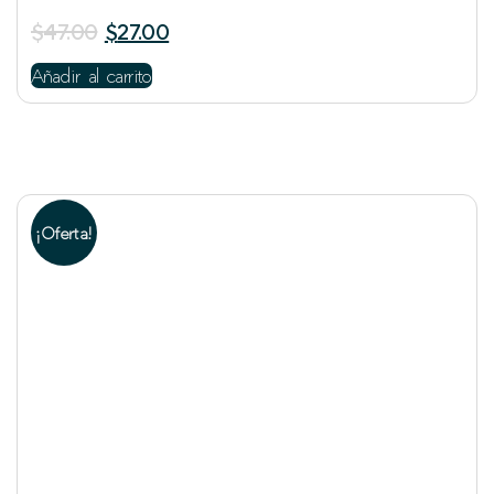
$
47.00
$
27.00
Añadir al carrito
¡Oferta!