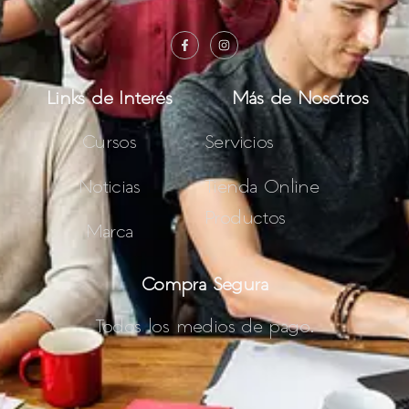
Links de Interés
Más de Nosotros
Cursos
Servicios
Noticias
Tienda Online
Productos
Marca
Compra Segura
Todos los medios de pago.