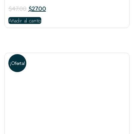
$
47.00
$
27.00
Añadir al carrito
¡Oferta!