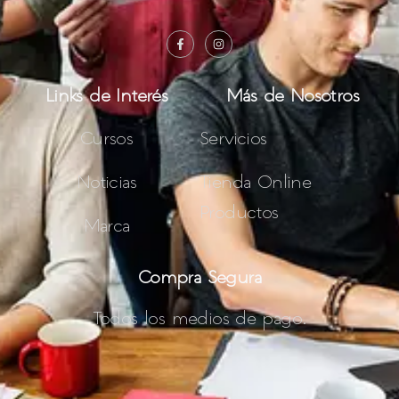
Links de Interés
Más de Nosotros
Cursos
Servicios
Noticias
Tienda Online
Productos
Marca
Compra Segura
Todos los medios de pago.