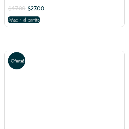
$
47.00
$
27.00
Añadir al carrito
¡Oferta!