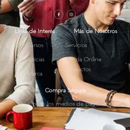
Links de Interés
Más de Nosotros
Cursos
Servicios
Noticias
Tienda Online
Productos
Marca
Compra Segura
Todos los medios de pago.